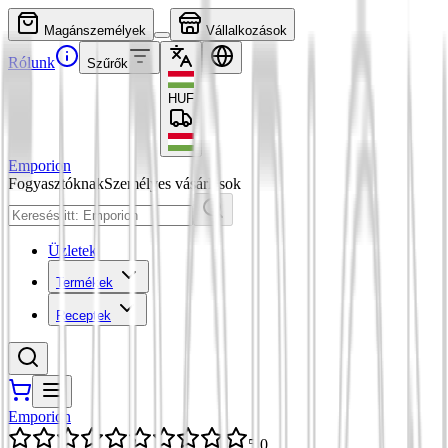
Magánszemélyek
Vállalkozások
Rólunk
Szűrők
HUF
Emporion
Fogyasztóknak
Személyes vásárlások
Üzletek
Termékek
Receptek
Emporion
5,0