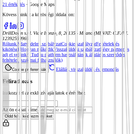
21 értékelés
·
Google Maps
Kövess minket a közösségi oldalakon
:
DrillDown s.r.l.
Viale Isonzo, 8, 20135 - Milano (MI)
VAT
:
C.F./P.I.
12392590969
Rólunk
Adatvédelmi szabályzat
Cookie-szabályzat
Feltételek és
kikötések
Hogyan működik
Visszaküldési szabályzat
Légy partner és
adj el velünk
A Tuduu platform használatának általános szerződési
feltételei (szakmai felhasználók)
Elállás, visszaküldés és lemondás
Cookie preferenciák
Feliratkozás
Iratkozz fel az exkluzív ajánlatok eléréséhez
Az ön e-mail címe
Oldd fel a kedvezményeket