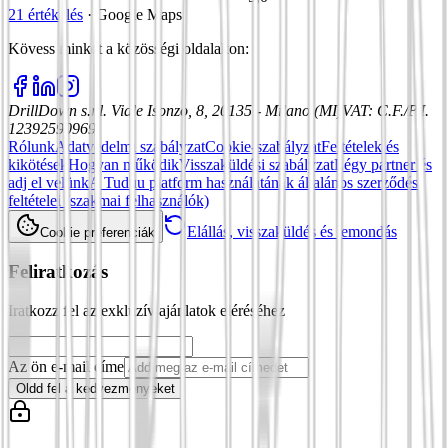
21 értékelés
·
Google Maps
Kövess minket a közösségi oldalakon
:
DrillDown s.r.l.
Viale Isonzo, 8, 20135 - Milano (MI)
VAT
:
C.F./P.I.
12392590969
Rólunk
Adatvédelmi szabályzat
Cookie-szabályzat
Feltételek és
kikötések
Hogyan működik
Visszaküldési szabályzat
Légy partner és
adj el velünk
A Tuduu platform használatának általános szerződési
feltételei (szakmai felhasználók)
Elállás, visszaküldés és lemondás
Cookie preferenciák
Feliratkozás
Iratkozz fel az exkluzív ajánlatok eléréséhez
Az ön e-mail címe
Oldd fel a kedvezményeket