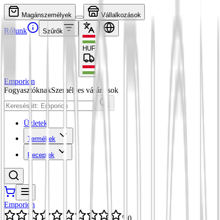
Magánszemélyek
Vállalkozások
Rólunk
Szűrők
HUF
Emporion
Fogyasztóknak
Személyes vásárlások
Üzletek
Termékek
Receptek
Emporion
5,0