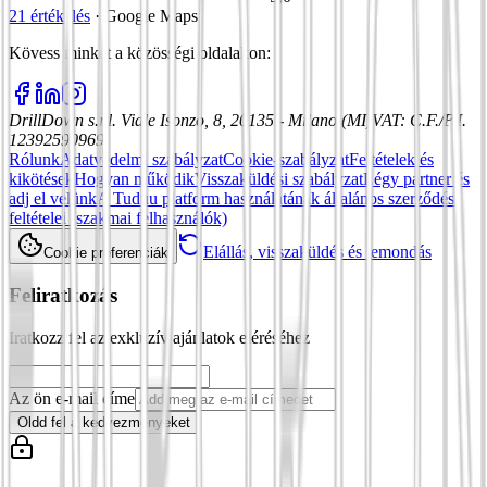
21 értékelés
·
Google Maps
Kövess minket a közösségi oldalakon
:
DrillDown s.r.l.
Viale Isonzo, 8, 20135 - Milano (MI)
VAT
:
C.F./P.I.
12392590969
Rólunk
Adatvédelmi szabályzat
Cookie-szabályzat
Feltételek és
kikötések
Hogyan működik
Visszaküldési szabályzat
Légy partner és
adj el velünk
A Tuduu platform használatának általános szerződési
feltételei (szakmai felhasználók)
Elállás, visszaküldés és lemondás
Cookie preferenciák
Feliratkozás
Iratkozz fel az exkluzív ajánlatok eléréséhez
Az ön e-mail címe
Oldd fel a kedvezményeket