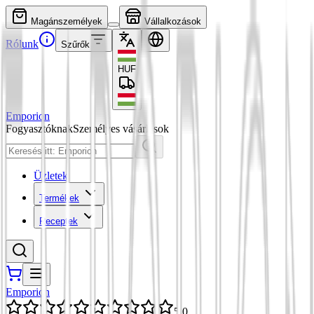
Magánszemélyek
Vállalkozások
Rólunk
Szűrők
HUF
Emporion
Fogyasztóknak
Személyes vásárlások
Üzletek
Termékek
Receptek
Emporion
5,0