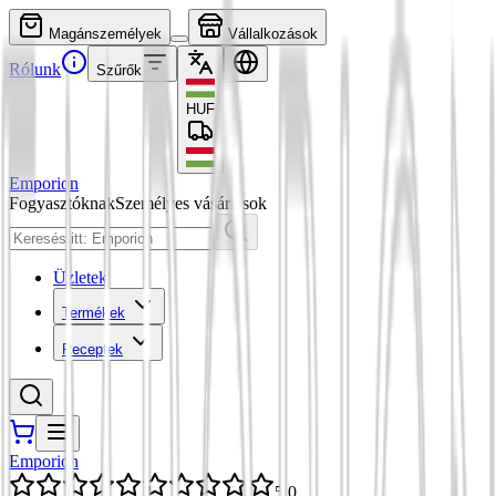
Magánszemélyek
Vállalkozások
Rólunk
Szűrők
HUF
Emporion
Fogyasztóknak
Személyes vásárlások
Üzletek
Termékek
Receptek
Emporion
5,0