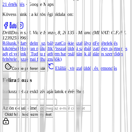
21 értékelés
·
Google Maps
Kövess minket a közösségi oldalakon
:
DrillDown s.r.l.
Viale Isonzo, 8, 20135 - Milano (MI)
VAT
:
C.F./P.I.
12392590969
Rólunk
Adatvédelmi szabályzat
Cookie-szabályzat
Feltételek és
kikötések
Hogyan működik
Visszaküldési szabályzat
Légy partner és
adj el velünk
A Tuduu platform használatának általános szerződési
feltételei (szakmai felhasználók)
Elállás, visszaküldés és lemondás
Cookie preferenciák
Feliratkozás
Iratkozz fel az exkluzív ajánlatok eléréséhez
Az ön e-mail címe
Oldd fel a kedvezményeket