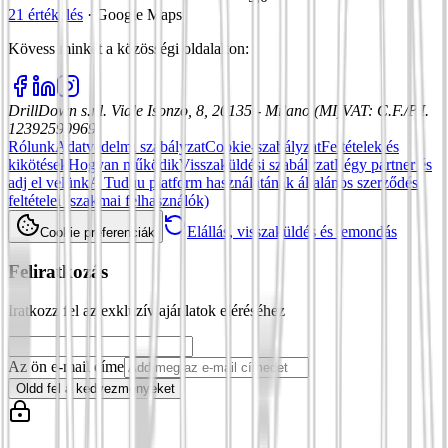
21 értékelés
·
Google Maps
Kövess minket a közösségi oldalakon
:
DrillDown s.r.l.
Viale Isonzo, 8, 20135 - Milano (MI)
VAT
:
C.F./P.I.
12392590969
Rólunk
Adatvédelmi szabályzat
Cookie-szabályzat
Feltételek és
kikötések
Hogyan működik
Visszaküldési szabályzat
Légy partner és
adj el velünk
A Tuduu platform használatának általános szerződési
feltételei (szakmai felhasználók)
Elállás, visszaküldés és lemondás
Cookie preferenciák
Feliratkozás
Iratkozz fel az exkluzív ajánlatok eléréséhez
Az ön e-mail címe
Oldd fel a kedvezményeket