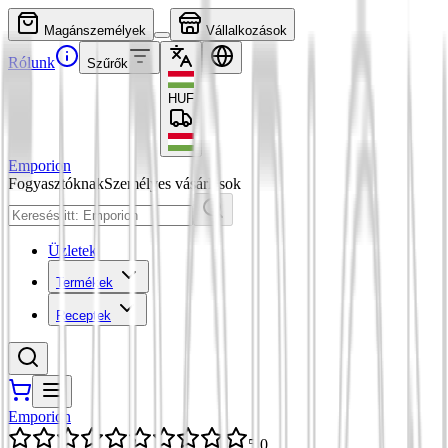
Magánszemélyek
Vállalkozások
Rólunk
Szűrők
HUF
Emporion
Fogyasztóknak
Személyes vásárlások
Üzletek
Termékek
Receptek
Emporion
5,0