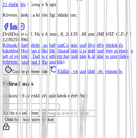
21 értékelés
·
Google Maps
Kövess minket a közösségi oldalakon
:
DrillDown s.r.l.
Viale Isonzo, 8, 20135 - Milano (MI)
VAT
:
C.F./P.I.
12392590969
Rólunk
Adatvédelmi szabályzat
Cookie-szabályzat
Feltételek és
kikötések
Hogyan működik
Visszaküldési szabályzat
Légy partner és
adj el velünk
A Tuduu platform használatának általános szerződési
feltételei (szakmai felhasználók)
Elállás, visszaküldés és lemondás
Cookie preferenciák
Feliratkozás
Iratkozz fel az exkluzív ajánlatok eléréséhez
Az ön e-mail címe
Oldd fel a kedvezményeket