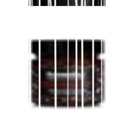
オリーブ・レッチーノ 種抜き エクストラバー
ジンオリーブオイル漬け (230g)
¥
1,367.97
プーリア産アーティチョーク (230g)
¥
1,367.97
オイル漬けランパスチオーニ (230g)
¥
1,367.97
ガルガーノ産サリコルニア (230g)
¥
1,459.29
プーリア産ドライトマト (230g)
¥
1,367.97