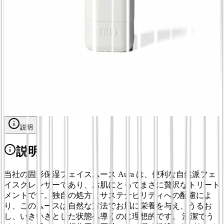
詰め替え, 香り Sunrise
¥
1,766.18
アプリケーター付き詰め替え式ソリッドデオ
ドラント | 2つのフレグランス - La Saponaria,
アプリケーター + 詰め替え または 詰め替え
単体, 香り Summer Crush. フルーティー
¥
2,676.58
説明
説明
当社の固形保湿フェイスムース Aura は、便利な自然派フェ
イスクレンザーであり、お肌にとってまさに贅沢なトリート
メントです。独自の処方とサステナビリティへの配慮によ
り、このムースは自然な方法でお肌に栄養を与え、うるお
し、いきいきとした状態へ導くのに理想的です。 清潔でう