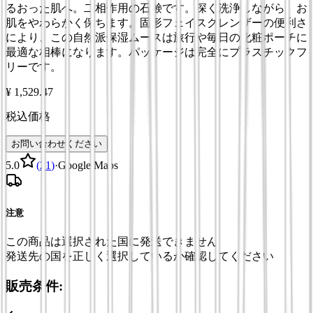
るおった肌へ。二相作用の石鹸です。深く洗浄しながら、お
肌をやわらかく保ちます。固形フェイスクレンザーの便利さ
により、この自然派保湿ムースは旅行や毎日の化粧ポーチに
最適な相棒になります。パッケージは完全にプラスチックフ
リーです。
¥ 1,529.47
税込価格
お問い合わせください
5.0
(
21
)
·
Google Maps
注意
この商品は選択された国に発送できません
発送先の国を正しく選択しているか確認してください
販売条件: