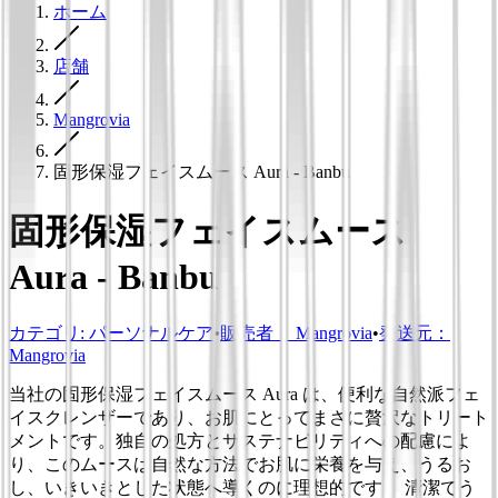
ホーム
店舗
Mangrovia
固形保湿フェイスムース Aura - Banbu
固形保湿フェイスムース
Aura - Banbu
カテゴリ
:
パーソナルケア
•
販売者：
Mangrovia
•
発送元：
Mangrovia
当社の固形保湿フェイスムース Aura は、便利な自然派フェ
イスクレンザーであり、お肌にとってまさに贅沢なトリート
メントです。独自の処方とサステナビリティへの配慮によ
り、このムースは自然な方法でお肌に栄養を与え、うるお
し、いきいきとした状態へ導くのに理想的です。 清潔でう