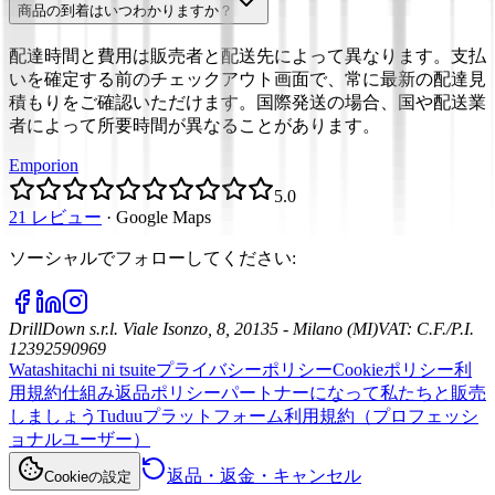
商品の到着はいつわかりますか？
配達時間と費用は販売者と配送先によって異なります。支払
いを確定する前のチェックアウト画面で、常に最新の配達見
積もりをご確認いただけます。国際発送の場合、国や配送業
者によって所要時間が異なることがあります。
Emporion
5.0
21 レビュー
·
Google Maps
ソーシャルでフォローしてください
:
DrillDown s.r.l.
Viale Isonzo, 8, 20135 - Milano (MI)
VAT
:
C.F./P.I.
12392590969
Watashitachi ni tsuite
プライバシーポリシー
Cookieポリシー
利
用規約
仕組み
返品ポリシー
パートナーになって私たちと販売
しましょう
Tuduuプラットフォーム利用規約（プロフェッシ
ョナルユーザー）
返品・返金・キャンセル
Cookieの設定