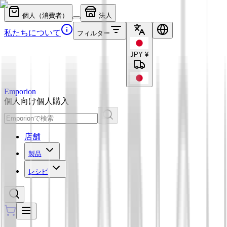
個人（消費者）
法人
私たちについて
フィルター
JPY
¥
Emporion
個人向け
個人購入
店舗
製品
レシピ