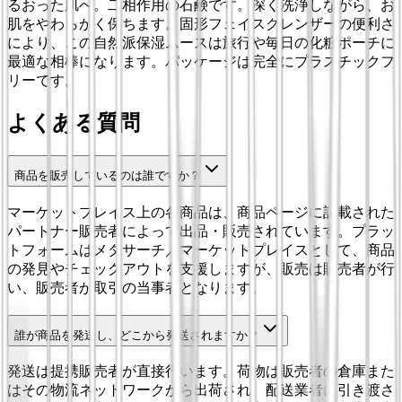
るおった肌へ。二相作用の石鹸です。深く洗浄しながら、お
肌をやわらかく保ちます。固形フェイスクレンザーの便利さ
により、この自然派保湿ムースは旅行や毎日の化粧ポーチに
最適な相棒になります。パッケージは完全にプラスチックフ
リーです。
よくある質問
商品を販売しているのは誰ですか？
マーケットプレイス上の各商品は、商品ページに記載された
パートナー販売者によって出品・販売されています。プラッ
トフォームはメタサーチ／マーケットプレイスとして、商品
の発見やチェックアウトを支援しますが、販売は販売者が行
い、販売者が取引の当事者となります。
誰が商品を発送し、どこから発送されますか？
発送は提携販売者が直接行います。荷物は販売者の倉庫また
はその物流ネットワークから出荷され、配送業者に引き渡さ