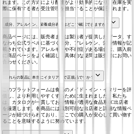
れます。この方式により配達がより効率的になり、在庫を実
際に保有する者が受注管理を担当することが保証されます。
成分、アレルゲン、栄養成分表示はどこで確認できますか？
商品ページには、販売者または製造者が提供したデータ、す
なわち公式ラベルに基づく成分、アレルゲン、栄養情報が記
載されています。アレルギーや不耐症がある場合は、購入前
に商品ページをよく確認し、具体的な疑問は販売者にお問い
合わせください。
これらの製品は本当にイタリア製で正規品ですか？
このプラットフォームは食品のメイド・イン・イタリーを評
価し、より利用しやすくするために生まれました。私たち
は、カタログが一貫しており情報が透明な食品系EC出店者
を厳選します。各商品には識別可能な出店者と詳細な情報ペ
ージが紐づけられており、ここでの購入が安心して買い物す
ることを意味するように努めています。