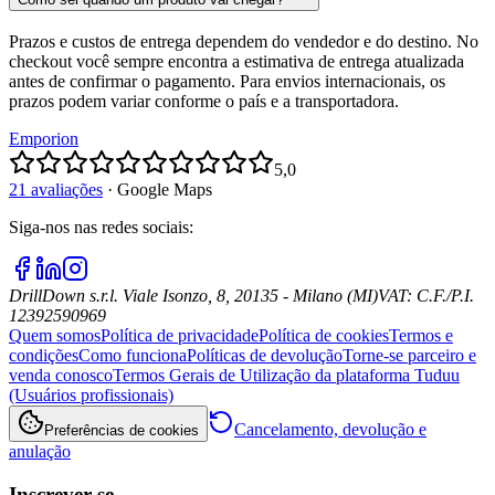
Prazos e custos de entrega dependem do vendedor e do destino. No
checkout você sempre encontra a estimativa de entrega atualizada
antes de confirmar o pagamento. Para envios internacionais, os
prazos podem variar conforme o país e a transportadora.
Emporion
5,0
21 avaliações
·
Google Maps
Siga-nos nas redes sociais
:
DrillDown s.r.l.
Viale Isonzo, 8, 20135 - Milano (MI)
VAT
:
C.F./P.I.
12392590969
Quem somos
Política de privacidade
Política de cookies
Termos e
condições
Como funciona
Políticas de devolução
Torne-se parceiro e
venda conosco
Termos Gerais de Utilização da plataforma Tuduu
(Usuários profissionais)
Cancelamento, devolução e
Preferências de cookies
anulação
Inscrever-se