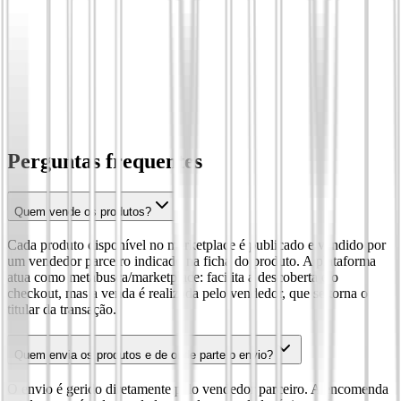
Perguntas frequentes
Quem vende os produtos?
Cada produto disponível no marketplace é publicado e vendido por
um vendedor parceiro indicado na ficha do produto. A plataforma
atua como metabusca/marketplace: facilita a descoberta e o
checkout, mas a venda é realizada pelo vendedor, que se torna o
titular da transação.
Quem envia os produtos e de onde parte o envio?
O envio é gerido diretamente pelo vendedor parceiro. A encomenda