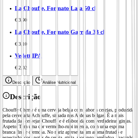
La Chouffe, Formato Lata 50 cl
€
3,90
La Chouffe, Formato Garrafa 33 cl
€
3,10
Vedett IPA
€
2,02
Descrição
Análise Nutricional
Descrição
Chouffe Cherry é uma cerveja belga com sabor a cerejas, produzida
pela cervejaria Achouffe, situada nas Ardenas belgas. É a mais
frutada das cervejas Chouffe e é elaborada com verdadeiras ginjas.
Aspeto: Tem uma cor vermelho-rubi intensa, com uma espuma
branca fina e cremosa. No nariz apresenta um aroma frutado e
especiado, com notas de cereja, ginja, morango, amêndoa, maçapão