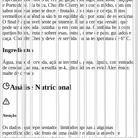
e Porto doce. Na boca, Chouffe Cherry tem corpo médio, com um
sabor moderadamente doce e frutado. As notas de cereja, frutos
vermelhos e amêndoa são bem equilibradas por notas de especiarias.
O final é agradavelmente persistente. É uma cerveja versátil, que
pode ser apreciada sozinha ou em companhia. Combina bem com
queijos fortes, fruta e sobremesas, ostras, carne de pato, guisados e
caça. Chouffe Cherry deve ser servida a uma temperatura de 6° C.
Ingredientes
Água, malte de cevada, açúcar invertido, ginja, lúpulo, concentrado
de cenoura, aroma, acesulfame-k, glicosídeos esteviol Alergénios:
malte de cevada
Análise Nutricional
Atenção
Os dados aqui representados, limitados apenas a algumas
especificidades, são fruto de uma análise realizada através de