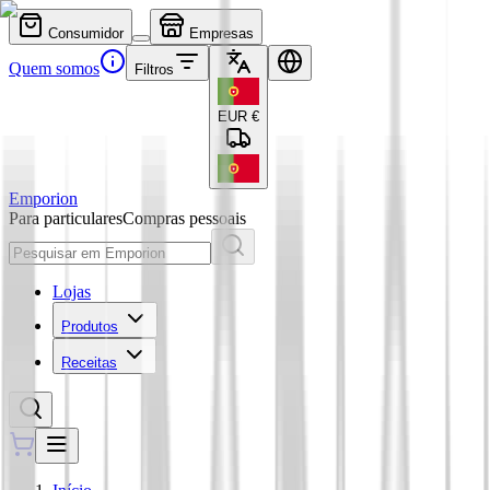
Consumidor
Empresas
Quem somos
Filtros
EUR
€
Emporion
Para particulares
Compras pessoais
Lojas
Produtos
Receitas