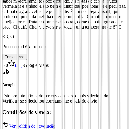
sabor moderadamente doce e frutado. As notas de cereja, frutos
vermelhos e amêndoa são bem equilibradas por notas de especiarias.
O final é agradavelmente persistente. É uma cerveja versátil, que
pode ser apreciada sozinha ou em companhia. Combina bem com
queijos fortes, fruta e sobremesas, ostras, carne de pato, guisados e
caça. Chouffe Cherry deve ser servida a uma temperatura de 6° C.
€ 3,30
Preço com IVA incluído
Contate-nos
5,0
(
21
)
·
Google Maps
Atenção
Este produto não pode ser enviado para o país selecionado
Verifique se selecionou corretamente o país de envio
Condições de venda:
Ver política de devolução