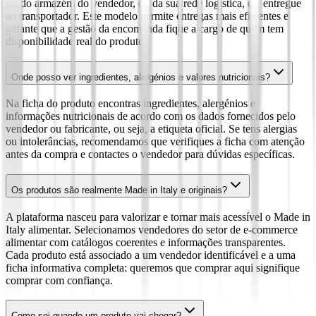
sai do armazém do vendedor, ou da sua rede logística, e é entregue
ao transportador. Este modelo permite entregas mais eficientes e
garante que a gestão da encomenda fique a cargo de quem tem
disponibilidade real do produto.
Onde posso ver ingredientes, alergénios e valores nutricionais?
Na ficha do produto encontras ingredientes, alergénios e
informações nutricionais de acordo com os dados fornecidos pelo
vendedor ou fabricante, ou seja, a etiqueta oficial. Se tens alergias
ou intolerâncias, recomendamos que verifiques a ficha com atenção
antes da compra e contactes o vendedor para dúvidas específicas.
Os produtos são realmente Made in Italy e originais?
A plataforma nasceu para valorizar e tornar mais acessível o Made in
Italy alimentar. Selecionamos vendedores do setor de e-commerce
alimentar com catálogos coerentes e informações transparentes.
Cada produto está associado a um vendedor identificável e a uma
ficha informativa completa: queremos que comprar aqui signifique
comprar com confiança.
Como sei quando um produto vai chegar?