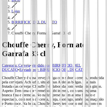
Início
Lojas
BIRRIFICIO DEL DUCATO
Chouffe Cherry, Formato Garrafa 33 cl
Chouffe Cherry, Formato
Garrafa 33 cl
Categoria
:
Cerveja
•
Vendido por:
BIRRIFICIO DEL
DUCATO
•
Enviado por:
BIRRIFICIO DEL DUCATO
Chouffe Cherry é uma cerveja belga com sabor a cerejas, produzida
pela cervejaria Achouffe, situada nas Ardenas belgas. É a mais
frutada das cervejas Chouffe e é elaborada com verdadeiras ginjas.
Aspeto: Tem uma cor vermelho-rubi intensa, com uma espuma
branca fina e cremosa. No nariz apresenta um aroma frutado e
especiado, com notas de cereja, ginja, morango, amêndoa, maçapão
e Porto doce. Na boca, Chouffe Cherry tem corpo médio, com um