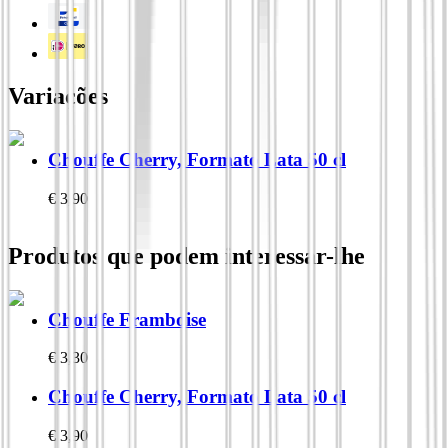
Variações
Chouffe Cherry, Formato Lata 50 cl
€
3,90
Produtos que podem interessar-lhe
Chouffe Framboise
€
3,30
Chouffe Cherry, Formato Lata 50 cl
€
3,90