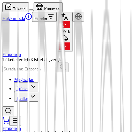
Tüketici
Kurumsal
Hakkımızda
Filtreler
TRY
₺
Emporion
Tüketiciler için
Kişisel alışverişler
Mağazalar
Ürünler
Tarifler
Emporion