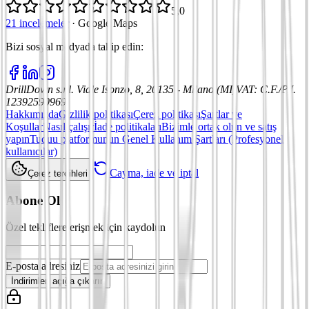
5,0
21 incelemeler
·
Google Maps
Bizi sosyal medyada takip edin
:
DrillDown s.r.l.
Viale Isonzo, 8, 20135 - Milano (MI)
VAT
:
C.F./P.I.
12392590969
Hakkımızda
Gizlilik politikası
Çerez politikası
Şartlar ve
Koşullar
Nasıl çalışır
İade politikaları
Bizimle ortak olun ve satış
yapın
Tuduu platformunun Genel Kullanım Şartları (Profesyonel
kullanıcılar)
Cayma, iade ve iptal
Çerez tercihleri
Abone Ol
Özel tekliflere erişmek için kaydolun
E-posta adresiniz
İndirimleri açığa çıkarın