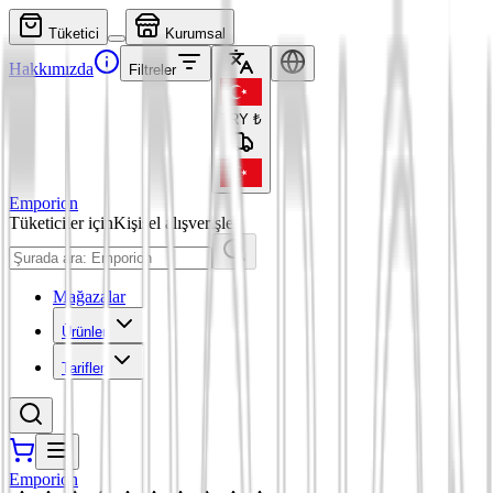
Tüketici
Kurumsal
Hakkımızda
Filtreler
TRY
₺
Emporion
Tüketiciler için
Kişisel alışverişler
Mağazalar
Ürünler
Tarifler
Emporion