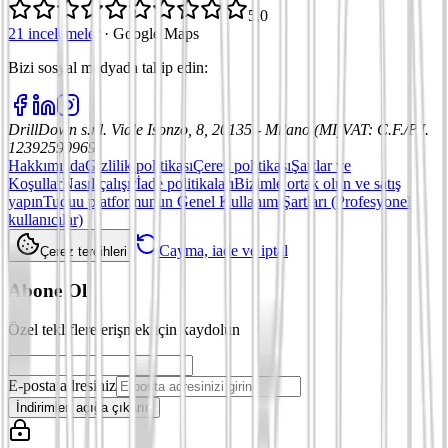
5,0
21 incelemeler
·
Google Maps
Bizi sosyal medyada takip edin
:
DrillDown s.r.l.
Viale Isonzo, 8, 20135 - Milano (MI)
VAT
:
C.F./P.I.
12392590969
Hakkımızda
Gizlilik politikası
Çerez politikası
Şartlar ve
Koşullar
Nasıl çalışır
İade politikaları
Bizimle ortak olun ve satış
yapın
Tuduu platformunun Genel Kullanım Şartları (Profesyonel
kullanıcılar)
Cayma, iade ve iptal
Çerez tercihleri
Abone Ol
Özel tekliflere erişmek için kaydolun
E-posta adresiniz
İndirimleri açığa çıkarın