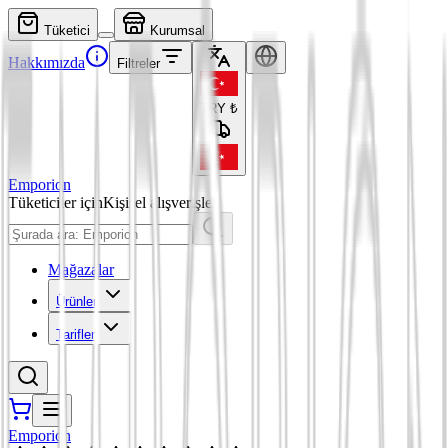
Tüketici
Kurumsal
Hakkımızda
Filtreler
TRY
₺
Emporion
Tüketiciler için
Kişisel alışverişler
Mağazalar
Ürünler
Tarifler
Emporion