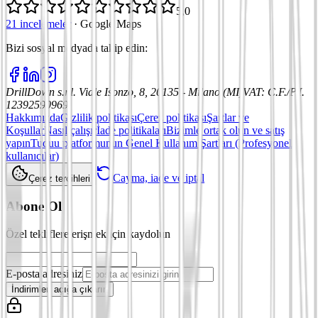
5,0
21 incelemeler
·
Google Maps
Bizi sosyal medyada takip edin
:
DrillDown s.r.l.
Viale Isonzo, 8, 20135 - Milano (MI)
VAT
:
C.F./P.I.
12392590969
Hakkımızda
Gizlilik politikası
Çerez politikası
Şartlar ve
Koşullar
Nasıl çalışır
İade politikaları
Bizimle ortak olun ve satış
yapın
Tuduu platformunun Genel Kullanım Şartları (Profesyonel
kullanıcılar)
Cayma, iade ve iptal
Çerez tercihleri
Abone Ol
Özel tekliflere erişmek için kaydolun
E-posta adresiniz
İndirimleri açığa çıkarın