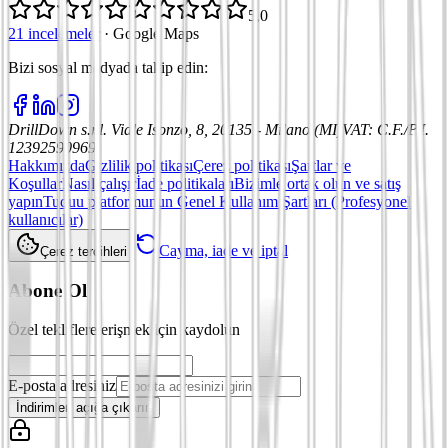
5,0
21 incelemeler
·
Google Maps
Bizi sosyal medyada takip edin
:
DrillDown s.r.l.
Viale Isonzo, 8, 20135 - Milano (MI)
VAT
:
C.F./P.I.
12392590969
Hakkımızda
Gizlilik politikası
Çerez politikası
Şartlar ve
Koşullar
Nasıl çalışır
İade politikaları
Bizimle ortak olun ve satış
yapın
Tuduu platformunun Genel Kullanım Şartları (Profesyonel
kullanıcılar)
Cayma, iade ve iptal
Çerez tercihleri
Abone Ol
Özel tekliflere erişmek için kaydolun
E-posta adresiniz
İndirimleri açığa çıkarın