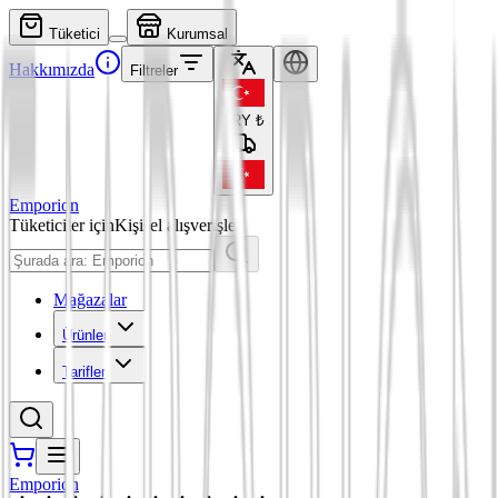
Tüketici
Kurumsal
Hakkımızda
Filtreler
TRY
₺
Emporion
Tüketiciler için
Kişisel alışverişler
Mağazalar
Ürünler
Tarifler
Emporion