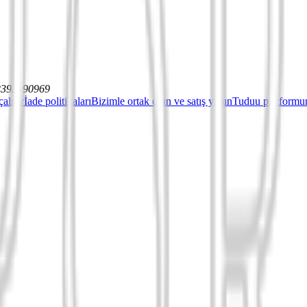
12392590969
çalışır
İade politikaları
Bizimle ortak olun ve satış yapın
Tuduu platformun