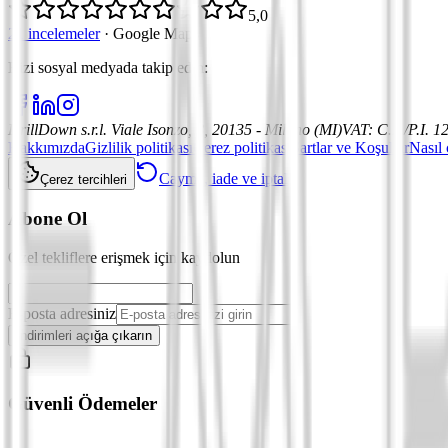
5,0
21 incelemeler
·
Google Maps
Bizi sosyal medyada takip edin
:
DrillDown s.r.l.
Viale Isonzo, 8, 20135 - Milano (MI)
VAT
:
C.F./P.I. 
Hakkımızda
Gizlilik politikası
Çerez politikası
Şartlar ve Koşullar
Nasıl 
Cayma, iade ve iptal
Çerez tercihleri
Abone Ol
Özel tekliflere erişmek için kaydolun
E-posta adresiniz
İndirimleri açığa çıkarın
Güvenli Ödemeler