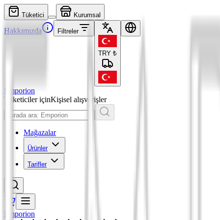
Tüketici
Kurumsal
Hakkımızda
Filtreler
TRY
₺
Emporion
Tüketiciler için
Kişisel alışverişler
Mağazalar
Ürünler
Tarifler
Emporion