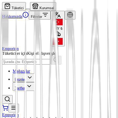
Tüketici
Kurumsal
Hakkımızda
Filtreler
TRY
₺
Emporion
Tüketiciler için
Kişisel alışverişler
Mağazalar
Ürünler
Tarifler
Emporion