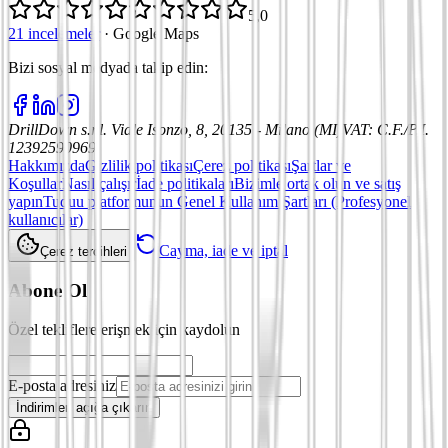
5,0
21 incelemeler
·
Google Maps
Bizi sosyal medyada takip edin
:
DrillDown s.r.l.
Viale Isonzo, 8, 20135 - Milano (MI)
VAT
:
C.F./P.I.
12392590969
Hakkımızda
Gizlilik politikası
Çerez politikası
Şartlar ve
Koşullar
Nasıl çalışır
İade politikaları
Bizimle ortak olun ve satış
yapın
Tuduu platformunun Genel Kullanım Şartları (Profesyonel
kullanıcılar)
Cayma, iade ve iptal
Çerez tercihleri
Abone Ol
Özel tekliflere erişmek için kaydolun
E-posta adresiniz
İndirimleri açığa çıkarın