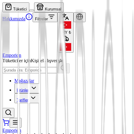
Tüketici
Kurumsal
Hakkımızda
Filtreler
TRY
₺
Emporion
Tüketiciler için
Kişisel alışverişler
Mağazalar
Ürünler
Tarifler
Emporion