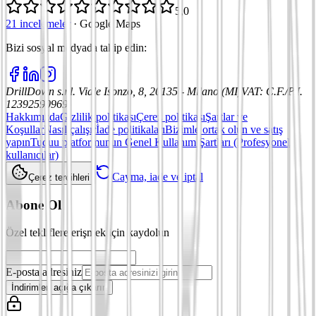
5,0
21 incelemeler
·
Google Maps
Bizi sosyal medyada takip edin
:
DrillDown s.r.l.
Viale Isonzo, 8, 20135 - Milano (MI)
VAT
:
C.F./P.I.
12392590969
Hakkımızda
Gizlilik politikası
Çerez politikası
Şartlar ve
Koşullar
Nasıl çalışır
İade politikaları
Bizimle ortak olun ve satış
yapın
Tuduu platformunun Genel Kullanım Şartları (Profesyonel
kullanıcılar)
Cayma, iade ve iptal
Çerez tercihleri
Abone Ol
Özel tekliflere erişmek için kaydolun
E-posta adresiniz
İndirimleri açığa çıkarın