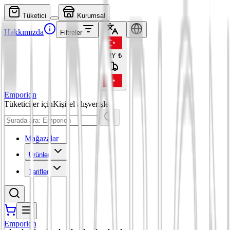
Tüketici
Kurumsal
Hakkımızda
Filtreler
TRY
₺
Emporion
Tüketiciler için
Kişisel alışverişler
Mağazalar
Ürünler
Tarifler
Emporion