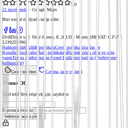
5,0
21 incelemeler
·
Google Maps
Bizi sosyal medyada takip edin
:
DrillDown s.r.l.
Viale Isonzo, 8, 20135 - Milano (MI)
VAT
:
C.F./P.I.
12392590969
Hakkımızda
Gizlilik politikası
Çerez politikası
Şartlar ve
Koşullar
Nasıl çalışır
İade politikaları
Bizimle ortak olun ve satış
yapın
Tuduu platformunun Genel Kullanım Şartları (Profesyonel
kullanıcılar)
Cayma, iade ve iptal
Çerez tercihleri
Abone Ol
Özel tekliflere erişmek için kaydolun
E-posta adresiniz
İndirimleri açığa çıkarın