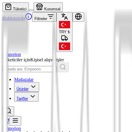
Tüketici
Kurumsal
Hakkımızda
Filtreler
TRY
₺
Emporion
Tüketiciler için
Kişisel alışverişler
Mağazalar
Ürünler
Tarifler
Emporion