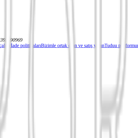
12392590969
çalışır
İade politikaları
Bizimle ortak olun ve satış yapın
Tuduu platformun