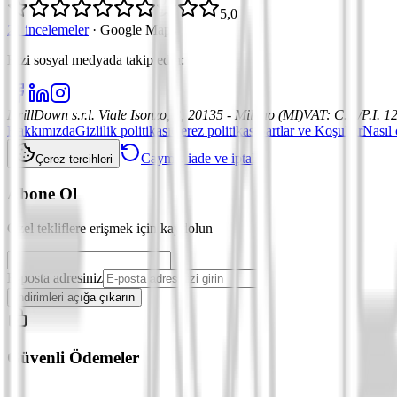
5,0
21 incelemeler
·
Google Maps
Bizi sosyal medyada takip edin
:
DrillDown s.r.l.
Viale Isonzo, 8, 20135 - Milano (MI)
VAT
:
C.F./P.I. 
Hakkımızda
Gizlilik politikası
Çerez politikası
Şartlar ve Koşullar
Nasıl 
Cayma, iade ve iptal
Çerez tercihleri
Abone Ol
Özel tekliflere erişmek için kaydolun
E-posta adresiniz
İndirimleri açığa çıkarın
Güvenli Ödemeler