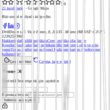
5,0
21 incelemeler
·
Google Maps
Bizi sosyal medyada takip edin
:
DrillDown s.r.l.
Viale Isonzo, 8, 20135 - Milano (MI)
VAT
:
C.F./P.I.
12392590969
Hakkımızda
Gizlilik politikası
Çerez politikası
Şartlar ve
Koşullar
Nasıl çalışır
İade politikaları
Bizimle ortak olun ve satış
yapın
Tuduu platformunun Genel Kullanım Şartları (Profesyonel
kullanıcılar)
Cayma, iade ve iptal
Çerez tercihleri
Abone Ol
Özel tekliflere erişmek için kaydolun
E-posta adresiniz
İndirimleri açığa çıkarın