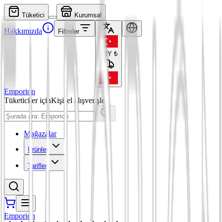
Tüketici
Kurumsal
Hakkımızda
Filtreler
TRY
₺
Emporion
Tüketiciler için
Kişisel alışverişler
Mağazalar
Ürünler
Tarifler
Emporion