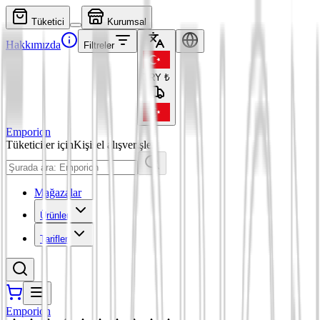
Tüketici
Kurumsal
Hakkımızda
Filtreler
TRY
₺
Emporion
Tüketiciler için
Kişisel alışverişler
Mağazalar
Ürünler
Tarifler
Emporion