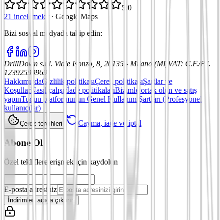
5,0
21 incelemeler
·
Google Maps
Bizi sosyal medyada takip edin
:
DrillDown s.r.l.
Viale Isonzo, 8, 20135 - Milano (MI)
VAT
:
C.F./P.I.
12392590969
Hakkımızda
Gizlilik politikası
Çerez politikası
Şartlar ve
Koşullar
Nasıl çalışır
İade politikaları
Bizimle ortak olun ve satış
yapın
Tuduu platformunun Genel Kullanım Şartları (Profesyonel
kullanıcılar)
Cayma, iade ve iptal
Çerez tercihleri
Abone Ol
Özel tekliflere erişmek için kaydolun
E-posta adresiniz
İndirimleri açığa çıkarın