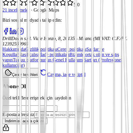
5,0
21 incelemeler
·
Google Maps
Bizi sosyal medyada takip edin
:
DrillDown s.r.l.
Viale Isonzo, 8, 20135 - Milano (MI)
VAT
:
C.F./P.I.
12392590969
Hakkımızda
Gizlilik politikası
Çerez politikası
Şartlar ve
Koşullar
Nasıl çalışır
İade politikaları
Bizimle ortak olun ve satış
yapın
Tuduu platformunun Genel Kullanım Şartları (Profesyonel
kullanıcılar)
Cayma, iade ve iptal
Çerez tercihleri
Abone Ol
Özel tekliflere erişmek için kaydolun
E-posta adresiniz
İndirimleri açığa çıkarın