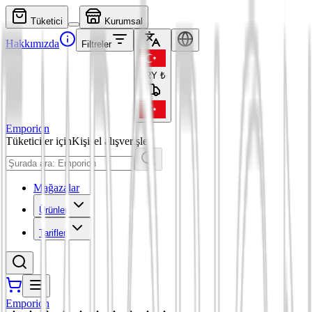
Tüketici
Kurumsal
Hakkımızda
Filtreler
TRY
₺
Emporion
Tüketiciler için
Kişisel alışverişler
Mağazalar
Ürünler
Tarifler
Emporion