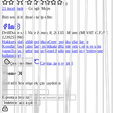
5,0
21 incelemeler
·
Google Maps
Bizi sosyal medyada takip edin
:
DrillDown s.r.l.
Viale Isonzo, 8, 20135 - Milano (MI)
VAT
:
C.F./P.I.
12392590969
Hakkımızda
Gizlilik politikası
Çerez politikası
Şartlar ve
Koşullar
Nasıl çalışır
İade politikaları
Bizimle ortak olun ve satış
yapın
Tuduu platformunun Genel Kullanım Şartları (Profesyonel
kullanıcılar)
Cayma, iade ve iptal
Çerez tercihleri
Abone Ol
Özel tekliflere erişmek için kaydolun
E-posta adresiniz
İndirimleri açığa çıkarın