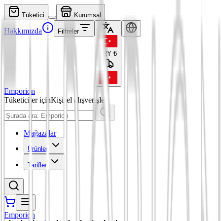
Tüketici
Kurumsal
Hakkımızda
Filtreler
TRY
₺
Emporion
Tüketiciler için
Kişisel alışverişler
Mağazalar
Ürünler
Tarifler
Emporion