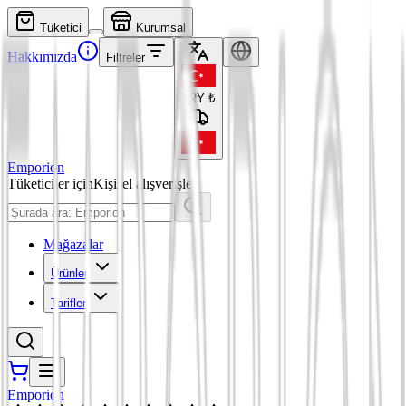
Tüketici
Kurumsal
Hakkımızda
Filtreler
TRY
₺
Emporion
Tüketiciler için
Kişisel alışverişler
Mağazalar
Ürünler
Tarifler
Emporion