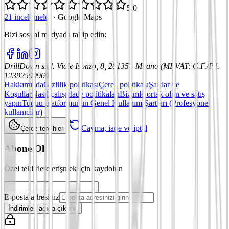
5,0
21 incelemeler
·
Google Maps
Bizi sosyal medyada takip edin
:
DrillDown s.r.l.
Viale Isonzo, 8, 20135 - Milano (MI)
VAT
:
C.F./P.I.
12392590969
Hakkımızda
Gizlilik politikası
Çerez politikası
Şartlar ve
Koşullar
Nasıl çalışır
İade politikaları
Bizimle ortak olun ve satış
yapın
Tuduu platformunun Genel Kullanım Şartları (Profesyonel
kullanıcılar)
Cayma, iade ve iptal
Çerez tercihleri
Abone Ol
Özel tekliflere erişmek için kaydolun
E-posta adresiniz
İndirimleri açığa çıkarın