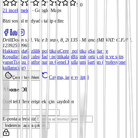
5,0
21 incelemeler
·
Google Maps
Bizi sosyal medyada takip edin
:
DrillDown s.r.l.
Viale Isonzo, 8, 20135 - Milano (MI)
VAT
:
C.F./P.I.
12392590969
Hakkımızda
Gizlilik politikası
Çerez politikası
Şartlar ve
Koşullar
Nasıl çalışır
İade politikaları
Bizimle ortak olun ve satış
yapın
Tuduu platformunun Genel Kullanım Şartları (Profesyonel
kullanıcılar)
Cayma, iade ve iptal
Çerez tercihleri
Abone Ol
Özel tekliflere erişmek için kaydolun
E-posta adresiniz
İndirimleri açığa çıkarın