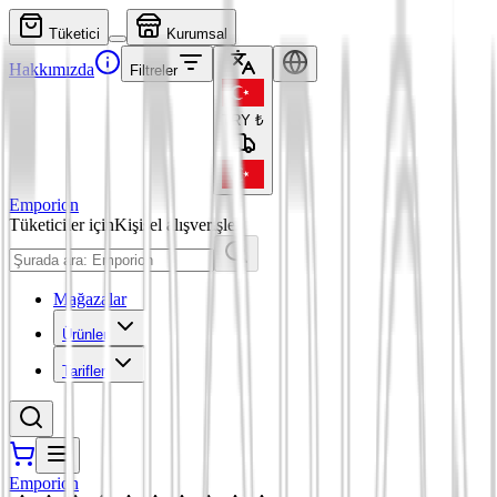
Tüketici
Kurumsal
Hakkımızda
Filtreler
TRY
₺
Emporion
Tüketiciler için
Kişisel alışverişler
Mağazalar
Ürünler
Tarifler
Emporion