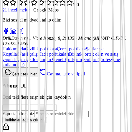
5,0
21 incelemeler
·
Google Maps
Bizi sosyal medyada takip edin
:
DrillDown s.r.l.
Viale Isonzo, 8, 20135 - Milano (MI)
VAT
:
C.F./P.I.
12392590969
Hakkımızda
Gizlilik politikası
Çerez politikası
Şartlar ve
Koşullar
Nasıl çalışır
İade politikaları
Bizimle ortak olun ve satış
yapın
Tuduu platformunun Genel Kullanım Şartları (Profesyonel
kullanıcılar)
Cayma, iade ve iptal
Çerez tercihleri
Abone Ol
Özel tekliflere erişmek için kaydolun
E-posta adresiniz
İndirimleri açığa çıkarın