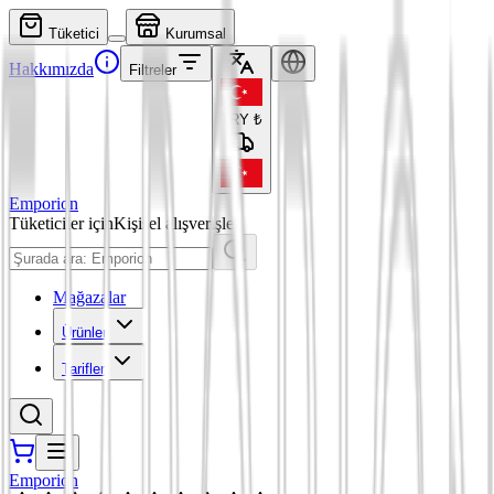
Tüketici
Kurumsal
Hakkımızda
Filtreler
TRY
₺
Emporion
Tüketiciler için
Kişisel alışverişler
Mağazalar
Ürünler
Tarifler
Emporion