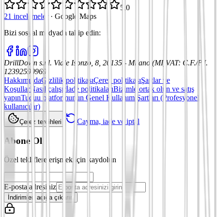
5,0
21 incelemeler
·
Google Maps
Bizi sosyal medyada takip edin
:
DrillDown s.r.l.
Viale Isonzo, 8, 20135 - Milano (MI)
VAT
:
C.F./P.I.
12392590969
Hakkımızda
Gizlilik politikası
Çerez politikası
Şartlar ve
Koşullar
Nasıl çalışır
İade politikaları
Bizimle ortak olun ve satış
yapın
Tuduu platformunun Genel Kullanım Şartları (Profesyonel
kullanıcılar)
Cayma, iade ve iptal
Çerez tercihleri
Abone Ol
Özel tekliflere erişmek için kaydolun
E-posta adresiniz
İndirimleri açığa çıkarın