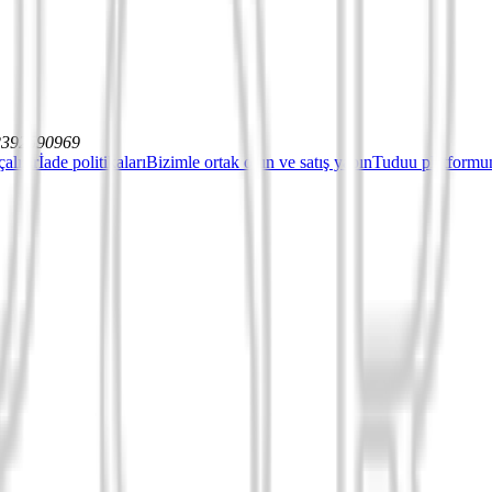
12392590969
çalışır
İade politikaları
Bizimle ortak olun ve satış yapın
Tuduu platformun