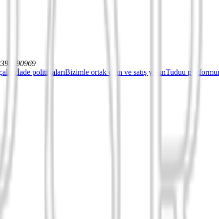
12392590969
çalışır
İade politikaları
Bizimle ortak olun ve satış yapın
Tuduu platformun