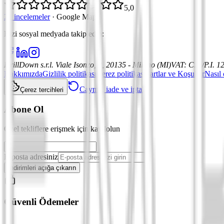
5,0
21 incelemeler
·
Google Maps
Bizi sosyal medyada takip edin
:
DrillDown s.r.l.
Viale Isonzo, 8, 20135 - Milano (MI)
VAT
:
C.F./P.I. 
Hakkımızda
Gizlilik politikası
Çerez politikası
Şartlar ve Koşullar
Nasıl 
Cayma, iade ve iptal
Çerez tercihleri
Abone Ol
Özel tekliflere erişmek için kaydolun
E-posta adresiniz
İndirimleri açığa çıkarın
Güvenli Ödemeler