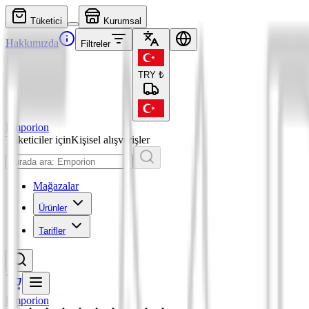
Tüketici
Kurumsal
Hakkımızda
Filtreler
TRY
₺
Emporion
Tüketiciler için
Kişisel alışverişler
Mağazalar
Ürünler
Tarifler
Emporion