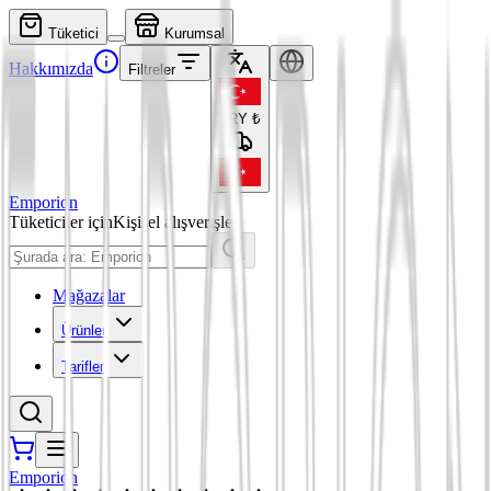
Tüketici
Kurumsal
Hakkımızda
Filtreler
TRY
₺
Emporion
Tüketiciler için
Kişisel alışverişler
Mağazalar
Ürünler
Tarifler
Emporion