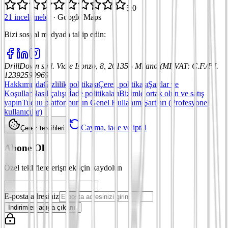
5,0
21 incelemeler
·
Google Maps
Bizi sosyal medyada takip edin
:
DrillDown s.r.l.
Viale Isonzo, 8, 20135 - Milano (MI)
VAT
:
C.F./P.I.
12392590969
Hakkımızda
Gizlilik politikası
Çerez politikası
Şartlar ve
Koşullar
Nasıl çalışır
İade politikaları
Bizimle ortak olun ve satış
yapın
Tuduu platformunun Genel Kullanım Şartları (Profesyonel
kullanıcılar)
Cayma, iade ve iptal
Çerez tercihleri
Abone Ol
Özel tekliflere erişmek için kaydolun
E-posta adresiniz
İndirimleri açığa çıkarın