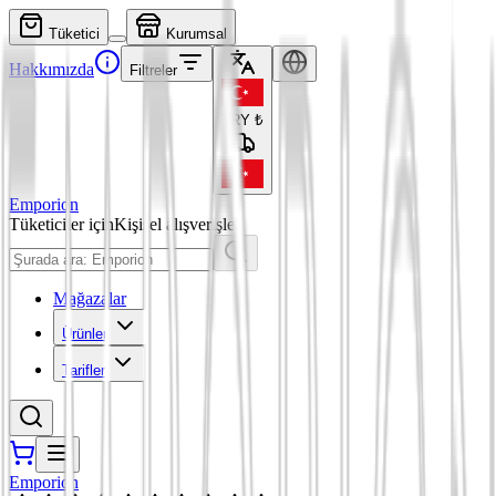
Tüketici
Kurumsal
Hakkımızda
Filtreler
TRY
₺
Emporion
Tüketiciler için
Kişisel alışverişler
Mağazalar
Ürünler
Tarifler
Emporion