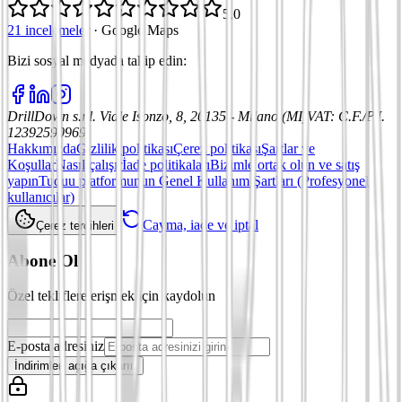
5,0
21 incelemeler
·
Google Maps
Bizi sosyal medyada takip edin
:
DrillDown s.r.l.
Viale Isonzo, 8, 20135 - Milano (MI)
VAT
:
C.F./P.I.
12392590969
Hakkımızda
Gizlilik politikası
Çerez politikası
Şartlar ve
Koşullar
Nasıl çalışır
İade politikaları
Bizimle ortak olun ve satış
yapın
Tuduu platformunun Genel Kullanım Şartları (Profesyonel
kullanıcılar)
Cayma, iade ve iptal
Çerez tercihleri
Abone Ol
Özel tekliflere erişmek için kaydolun
E-posta adresiniz
İndirimleri açığa çıkarın