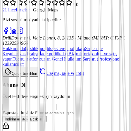
5,0
21 incelemeler
·
Google Maps
Bizi sosyal medyada takip edin
:
DrillDown s.r.l.
Viale Isonzo, 8, 20135 - Milano (MI)
VAT
:
C.F./P.I.
12392590969
Hakkımızda
Gizlilik politikası
Çerez politikası
Şartlar ve
Koşullar
Nasıl çalışır
İade politikaları
Bizimle ortak olun ve satış
yapın
Tuduu platformunun Genel Kullanım Şartları (Profesyonel
kullanıcılar)
Cayma, iade ve iptal
Çerez tercihleri
Abone Ol
Özel tekliflere erişmek için kaydolun
E-posta adresiniz
İndirimleri açığa çıkarın