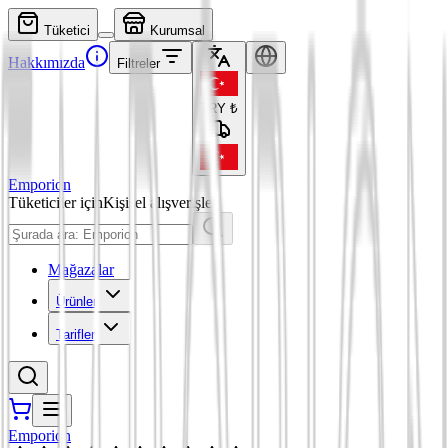
Tüketici
Kurumsal
Hakkımızda
Filtreler
TRY
₺
Emporion
Tüketiciler için
Kişisel alışverişler
Mağazalar
Ürünler
Tarifler
Emporion