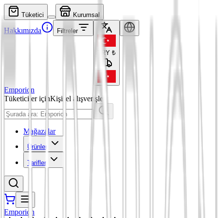
Tüketici
Kurumsal
Hakkımızda
Filtreler
TRY
₺
Emporion
Tüketiciler için
Kişisel alışverişler
Mağazalar
Ürünler
Tarifler
Emporion