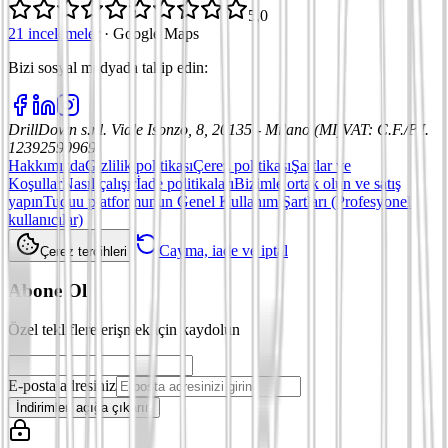
5,0
21 incelemeler
·
Google Maps
Bizi sosyal medyada takip edin
:
DrillDown s.r.l.
Viale Isonzo, 8, 20135 - Milano (MI)
VAT
:
C.F./P.I.
12392590969
Hakkımızda
Gizlilik politikası
Çerez politikası
Şartlar ve
Koşullar
Nasıl çalışır
İade politikaları
Bizimle ortak olun ve satış
yapın
Tuduu platformunun Genel Kullanım Şartları (Profesyonel
kullanıcılar)
Cayma, iade ve iptal
Çerez tercihleri
Abone Ol
Özel tekliflere erişmek için kaydolun
E-posta adresiniz
İndirimleri açığa çıkarın