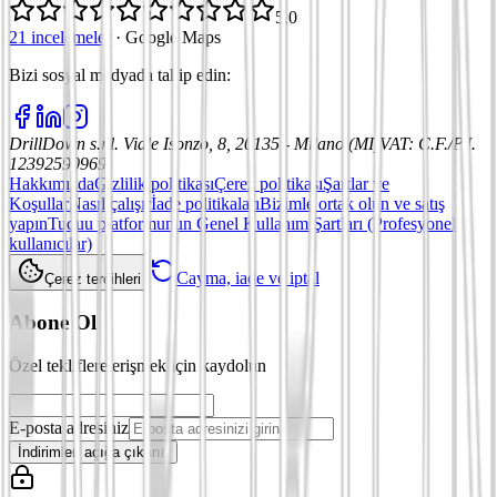
5,0
21 incelemeler
·
Google Maps
Bizi sosyal medyada takip edin
:
DrillDown s.r.l.
Viale Isonzo, 8, 20135 - Milano (MI)
VAT
:
C.F./P.I.
12392590969
Hakkımızda
Gizlilik politikası
Çerez politikası
Şartlar ve
Koşullar
Nasıl çalışır
İade politikaları
Bizimle ortak olun ve satış
yapın
Tuduu platformunun Genel Kullanım Şartları (Profesyonel
kullanıcılar)
Cayma, iade ve iptal
Çerez tercihleri
Abone Ol
Özel tekliflere erişmek için kaydolun
E-posta adresiniz
İndirimleri açığa çıkarın