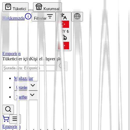
Tüketici
Kurumsal
Hakkımızda
Filtreler
TRY
₺
Emporion
Tüketiciler için
Kişisel alışverişler
Mağazalar
Ürünler
Tarifler
Emporion