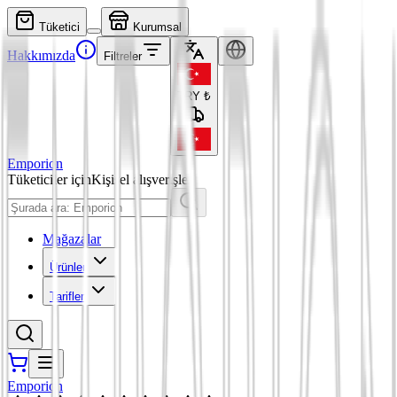
Tüketici
Kurumsal
Hakkımızda
Filtreler
TRY
₺
Emporion
Tüketiciler için
Kişisel alışverişler
Mağazalar
Ürünler
Tarifler
Emporion