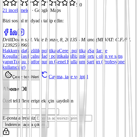
5,0
21 incelemeler
·
Google Maps
Bizi sosyal medyada takip edin
:
DrillDown s.r.l.
Viale Isonzo, 8, 20135 - Milano (MI)
VAT
:
C.F./P.I.
12392590969
Hakkımızda
Gizlilik politikası
Çerez politikası
Şartlar ve
Koşullar
Nasıl çalışır
İade politikaları
Bizimle ortak olun ve satış
yapın
Tuduu platformunun Genel Kullanım Şartları (Profesyonel
kullanıcılar)
Cayma, iade ve iptal
Çerez tercihleri
Abone Ol
Özel tekliflere erişmek için kaydolun
E-posta adresiniz
İndirimleri açığa çıkarın