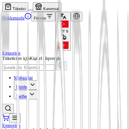
Tüketici
Kurumsal
Hakkımızda
Filtreler
TRY
₺
Emporion
Tüketiciler için
Kişisel alışverişler
Mağazalar
Ürünler
Tarifler
Emporion