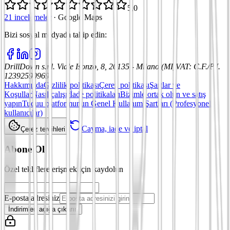
5,0
21 incelemeler
·
Google Maps
Bizi sosyal medyada takip edin
:
DrillDown s.r.l.
Viale Isonzo, 8, 20135 - Milano (MI)
VAT
:
C.F./P.I.
12392590969
Hakkımızda
Gizlilik politikası
Çerez politikası
Şartlar ve
Koşullar
Nasıl çalışır
İade politikaları
Bizimle ortak olun ve satış
yapın
Tuduu platformunun Genel Kullanım Şartları (Profesyonel
kullanıcılar)
Cayma, iade ve iptal
Çerez tercihleri
Abone Ol
Özel tekliflere erişmek için kaydolun
E-posta adresiniz
İndirimleri açığa çıkarın