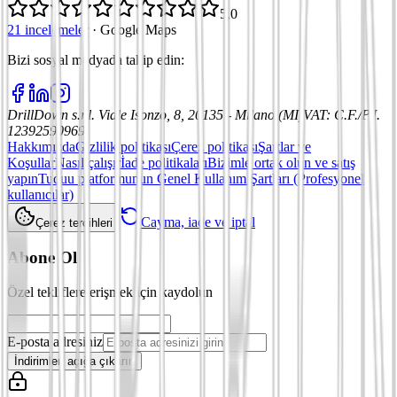
5,0
21 incelemeler
·
Google Maps
Bizi sosyal medyada takip edin
:
DrillDown s.r.l.
Viale Isonzo, 8, 20135 - Milano (MI)
VAT
:
C.F./P.I.
12392590969
Hakkımızda
Gizlilik politikası
Çerez politikası
Şartlar ve
Koşullar
Nasıl çalışır
İade politikaları
Bizimle ortak olun ve satış
yapın
Tuduu platformunun Genel Kullanım Şartları (Profesyonel
kullanıcılar)
Cayma, iade ve iptal
Çerez tercihleri
Abone Ol
Özel tekliflere erişmek için kaydolun
E-posta adresiniz
İndirimleri açığa çıkarın