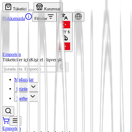
Tüketici
Kurumsal
Hakkımızda
Filtreler
TRY
₺
Emporion
Tüketiciler için
Kişisel alışverişler
Mağazalar
Ürünler
Tarifler
Emporion