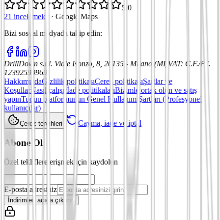
5,0
21 incelemeler
·
Google Maps
Bizi sosyal medyada takip edin
:
DrillDown s.r.l.
Viale Isonzo, 8, 20135 - Milano (MI)
VAT
:
C.F./P.I.
12392590969
Hakkımızda
Gizlilik politikası
Çerez politikası
Şartlar ve
Koşullar
Nasıl çalışır
İade politikaları
Bizimle ortak olun ve satış
yapın
Tuduu platformunun Genel Kullanım Şartları (Profesyonel
kullanıcılar)
Cayma, iade ve iptal
Çerez tercihleri
Abone Ol
Özel tekliflere erişmek için kaydolun
E-posta adresiniz
İndirimleri açığa çıkarın