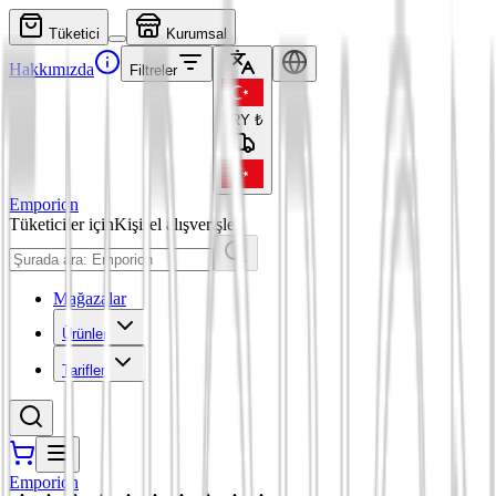
Tüketici
Kurumsal
Hakkımızda
Filtreler
TRY
₺
Emporion
Tüketiciler için
Kişisel alışverişler
Mağazalar
Ürünler
Tarifler
Emporion