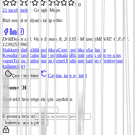
5,0
21 incelemeler
·
Google Maps
Bizi sosyal medyada takip edin
:
DrillDown s.r.l.
Viale Isonzo, 8, 20135 - Milano (MI)
VAT
:
C.F./P.I.
12392590969
Hakkımızda
Gizlilik politikası
Çerez politikası
Şartlar ve
Koşullar
Nasıl çalışır
İade politikaları
Bizimle ortak olun ve satış
yapın
Tuduu platformunun Genel Kullanım Şartları (Profesyonel
kullanıcılar)
Cayma, iade ve iptal
Çerez tercihleri
Abone Ol
Özel tekliflere erişmek için kaydolun
E-posta adresiniz
İndirimleri açığa çıkarın