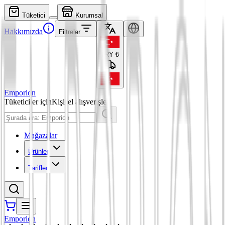
Tüketici
Kurumsal
Hakkımızda
Filtreler
TRY
₺
Emporion
Tüketiciler için
Kişisel alışverişler
Mağazalar
Ürünler
Tarifler
Emporion