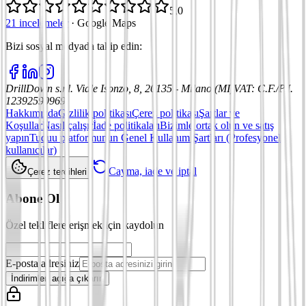
5,0
21 incelemeler
·
Google Maps
Bizi sosyal medyada takip edin
:
DrillDown s.r.l.
Viale Isonzo, 8, 20135 - Milano (MI)
VAT
:
C.F./P.I.
12392590969
Hakkımızda
Gizlilik politikası
Çerez politikası
Şartlar ve
Koşullar
Nasıl çalışır
İade politikaları
Bizimle ortak olun ve satış
yapın
Tuduu platformunun Genel Kullanım Şartları (Profesyonel
kullanıcılar)
Cayma, iade ve iptal
Çerez tercihleri
Abone Ol
Özel tekliflere erişmek için kaydolun
E-posta adresiniz
İndirimleri açığa çıkarın