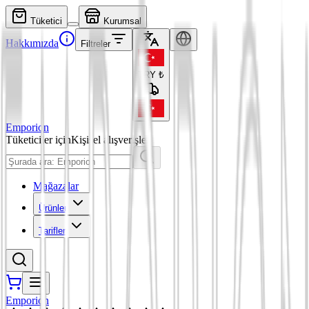
Tüketici
Kurumsal
Hakkımızda
Filtreler
TRY
₺
Emporion
Tüketiciler için
Kişisel alışverişler
Mağazalar
Ürünler
Tarifler
Emporion