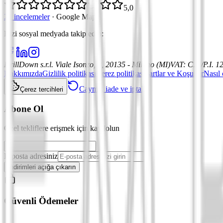
5,0
21 incelemeler
·
Google Maps
Bizi sosyal medyada takip edin
:
DrillDown s.r.l.
Viale Isonzo, 8, 20135 - Milano (MI)
VAT
:
C.F./P.I. 
Hakkımızda
Gizlilik politikası
Çerez politikası
Şartlar ve Koşullar
Nasıl 
Cayma, iade ve iptal
Çerez tercihleri
Abone Ol
Özel tekliflere erişmek için kaydolun
E-posta adresiniz
İndirimleri açığa çıkarın
Güvenli Ödemeler