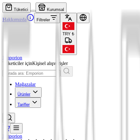
Tüketici
Kurumsal
Hakkımızda
Filtreler
TRY
₺
Emporion
Tüketiciler için
Kişisel alışverişler
Mağazalar
Ürünler
Tarifler
Emporion