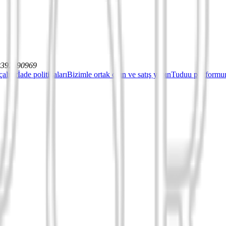
12392590969
çalışır
İade politikaları
Bizimle ortak olun ve satış yapın
Tuduu platformun