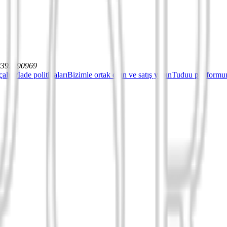
12392590969
çalışır
İade politikaları
Bizimle ortak olun ve satış yapın
Tuduu platformun