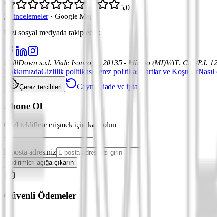
5,0
21 incelemeler
·
Google Maps
Bizi sosyal medyada takip edin
:
DrillDown s.r.l.
Viale Isonzo, 8, 20135 - Milano (MI)
VAT
:
C.F./P.I. 
Hakkımızda
Gizlilik politikası
Çerez politikası
Şartlar ve Koşullar
Nasıl 
Cayma, iade ve iptal
Çerez tercihleri
Abone Ol
Özel tekliflere erişmek için kaydolun
E-posta adresiniz
İndirimleri açığa çıkarın
Güvenli Ödemeler