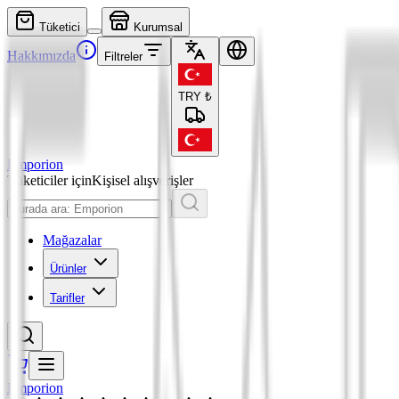
Tüketici
Kurumsal
Hakkımızda
Filtreler
TRY
₺
Emporion
Tüketiciler için
Kişisel alışverişler
Mağazalar
Ürünler
Tarifler
Emporion