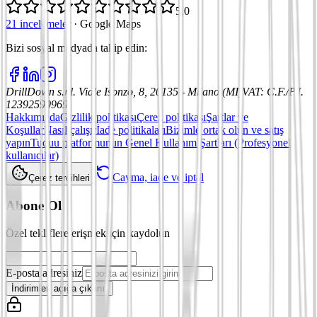
5,0
21 incelemeler
·
Google Maps
Bizi sosyal medyada takip edin
:
DrillDown s.r.l.
Viale Isonzo, 8, 20135 - Milano (MI)
VAT
:
C.F./P.I.
12392590969
Hakkımızda
Gizlilik politikası
Çerez politikası
Şartlar ve
Koşullar
Nasıl çalışır
İade politikaları
Bizimle ortak olun ve satış
yapın
Tuduu platformunun Genel Kullanım Şartları (Profesyonel
kullanıcılar)
Cayma, iade ve iptal
Çerez tercihleri
Abone Ol
Özel tekliflere erişmek için kaydolun
E-posta adresiniz
İndirimleri açığa çıkarın