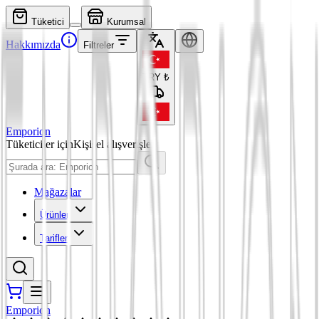
Tüketici
Kurumsal
Hakkımızda
Filtreler
TRY
₺
Emporion
Tüketiciler için
Kişisel alışverişler
Mağazalar
Ürünler
Tarifler
Emporion