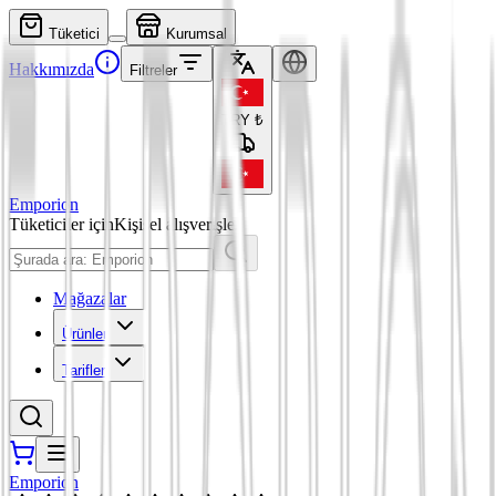
Tüketici
Kurumsal
Hakkımızda
Filtreler
TRY
₺
Emporion
Tüketiciler için
Kişisel alışverişler
Mağazalar
Ürünler
Tarifler
Emporion