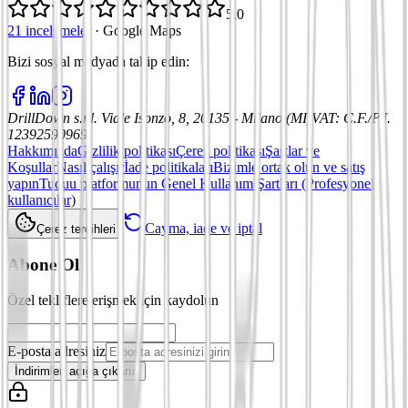
5,0
21 incelemeler
·
Google Maps
Bizi sosyal medyada takip edin
:
DrillDown s.r.l.
Viale Isonzo, 8, 20135 - Milano (MI)
VAT
:
C.F./P.I.
12392590969
Hakkımızda
Gizlilik politikası
Çerez politikası
Şartlar ve
Koşullar
Nasıl çalışır
İade politikaları
Bizimle ortak olun ve satış
yapın
Tuduu platformunun Genel Kullanım Şartları (Profesyonel
kullanıcılar)
Cayma, iade ve iptal
Çerez tercihleri
Abone Ol
Özel tekliflere erişmek için kaydolun
E-posta adresiniz
İndirimleri açığa çıkarın