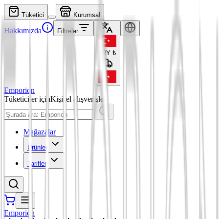
Tüketici
Kurumsal
Hakkımızda
Filtreler
TRY
₺
Emporion
Tüketiciler için
Kişisel alışverişler
Mağazalar
Ürünler
Tarifler
Emporion