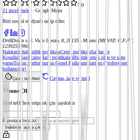
5,0
21 incelemeler
·
Google Maps
Bizi sosyal medyada takip edin
:
DrillDown s.r.l.
Viale Isonzo, 8, 20135 - Milano (MI)
VAT
:
C.F./P.I.
12392590969
Hakkımızda
Gizlilik politikası
Çerez politikası
Şartlar ve
Koşullar
Nasıl çalışır
İade politikaları
Bizimle ortak olun ve satış
yapın
Tuduu platformunun Genel Kullanım Şartları (Profesyonel
kullanıcılar)
Cayma, iade ve iptal
Çerez tercihleri
Abone Ol
Özel tekliflere erişmek için kaydolun
E-posta adresiniz
İndirimleri açığa çıkarın