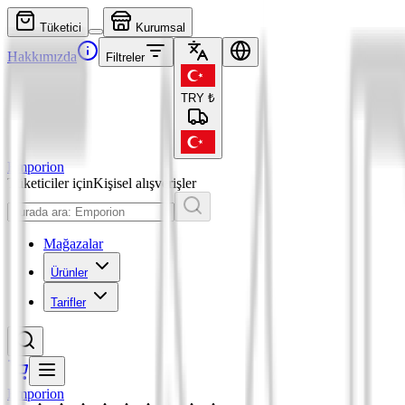
Tüketici
Kurumsal
Hakkımızda
Filtreler
TRY
₺
Emporion
Tüketiciler için
Kişisel alışverişler
Mağazalar
Ürünler
Tarifler
Emporion