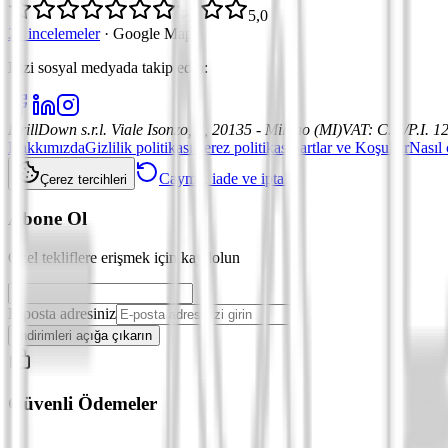
5,0
21 incelemeler
·
Google Maps
Bizi sosyal medyada takip edin
:
DrillDown s.r.l.
Viale Isonzo, 8, 20135 - Milano (MI)
VAT
:
C.F./P.I. 
Hakkımızda
Gizlilik politikası
Çerez politikası
Şartlar ve Koşullar
Nasıl 
Cayma, iade ve iptal
Çerez tercihleri
Abone Ol
Özel tekliflere erişmek için kaydolun
E-posta adresiniz
İndirimleri açığa çıkarın
Güvenli Ödemeler