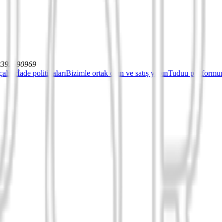
12392590969
çalışır
İade politikaları
Bizimle ortak olun ve satış yapın
Tuduu platformun