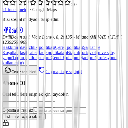
5,0
21 incelemeler
·
Google Maps
Bizi sosyal medyada takip edin
:
DrillDown s.r.l.
Viale Isonzo, 8, 20135 - Milano (MI)
VAT
:
C.F./P.I.
12392590969
Hakkımızda
Gizlilik politikası
Çerez politikası
Şartlar ve
Koşullar
Nasıl çalışır
İade politikaları
Bizimle ortak olun ve satış
yapın
Tuduu platformunun Genel Kullanım Şartları (Profesyonel
kullanıcılar)
Cayma, iade ve iptal
Çerez tercihleri
Abone Ol
Özel tekliflere erişmek için kaydolun
E-posta adresiniz
İndirimleri açığa çıkarın