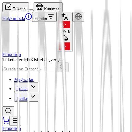
Tüketici
Kurumsal
Hakkımızda
Filtreler
TRY
₺
Emporion
Tüketiciler için
Kişisel alışverişler
Mağazalar
Ürünler
Tarifler
Emporion