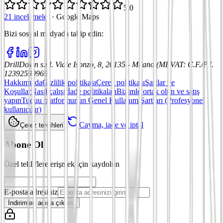
5,0
21 incelemeler
·
Google Maps
Bizi sosyal medyada takip edin
:
DrillDown s.r.l.
Viale Isonzo, 8, 20135 - Milano (MI)
VAT
:
C.F./P.I.
12392590969
Hakkımızda
Gizlilik politikası
Çerez politikası
Şartlar ve
Koşullar
Nasıl çalışır
İade politikaları
Bizimle ortak olun ve satış
yapın
Tuduu platformunun Genel Kullanım Şartları (Profesyonel
kullanıcılar)
Cayma, iade ve iptal
Çerez tercihleri
Abone Ol
Özel tekliflere erişmek için kaydolun
E-posta adresiniz
İndirimleri açığa çıkarın