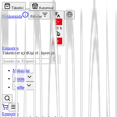
Tüketici
Kurumsal
Hakkımızda
Filtreler
TRY
₺
Emporion
Tüketiciler için
Kişisel alışverişler
Mağazalar
Ürünler
Tarifler
Emporion