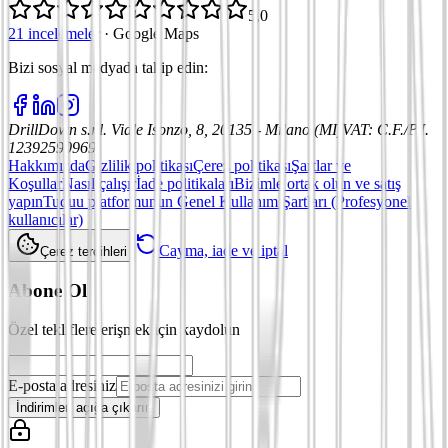
5,0
21 incelemeler
·
Google Maps
Bizi sosyal medyada takip edin
:
DrillDown s.r.l.
Viale Isonzo, 8, 20135 - Milano (MI)
VAT
:
C.F./P.I.
12392590969
Hakkımızda
Gizlilik politikası
Çerez politikası
Şartlar ve
Koşullar
Nasıl çalışır
İade politikaları
Bizimle ortak olun ve satış
yapın
Tuduu platformunun Genel Kullanım Şartları (Profesyonel
kullanıcılar)
Cayma, iade ve iptal
Çerez tercihleri
Abone Ol
Özel tekliflere erişmek için kaydolun
E-posta adresiniz
İndirimleri açığa çıkarın