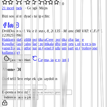
5,0
21 incelemeler
·
Google Maps
Bizi sosyal medyada takip edin
:
DrillDown s.r.l.
Viale Isonzo, 8, 20135 - Milano (MI)
VAT
:
C.F./P.I.
12392590969
Hakkımızda
Gizlilik politikası
Çerez politikası
Şartlar ve
Koşullar
Nasıl çalışır
İade politikaları
Bizimle ortak olun ve satış
yapın
Tuduu platformunun Genel Kullanım Şartları (Profesyonel
kullanıcılar)
Cayma, iade ve iptal
Çerez tercihleri
Abone Ol
Özel tekliflere erişmek için kaydolun
E-posta adresiniz
İndirimleri açığa çıkarın