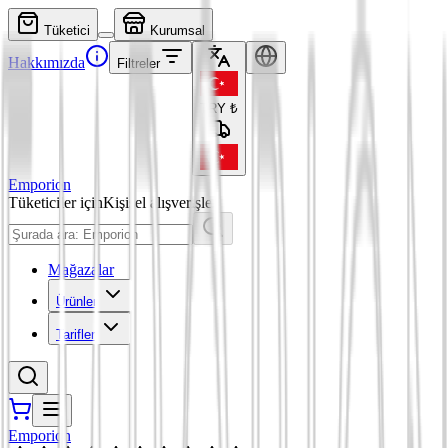
Tüketici
Kurumsal
Hakkımızda
Filtreler
TRY
₺
Emporion
Tüketiciler için
Kişisel alışverişler
Mağazalar
Ürünler
Tarifler
Emporion