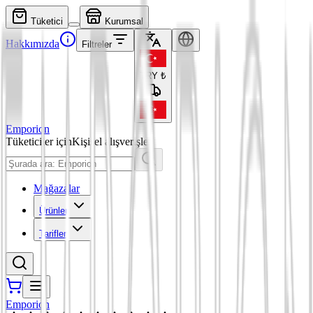
Tüketici
Kurumsal
Hakkımızda
Filtreler
TRY
₺
Emporion
Tüketiciler için
Kişisel alışverişler
Mağazalar
Ürünler
Tarifler
Emporion