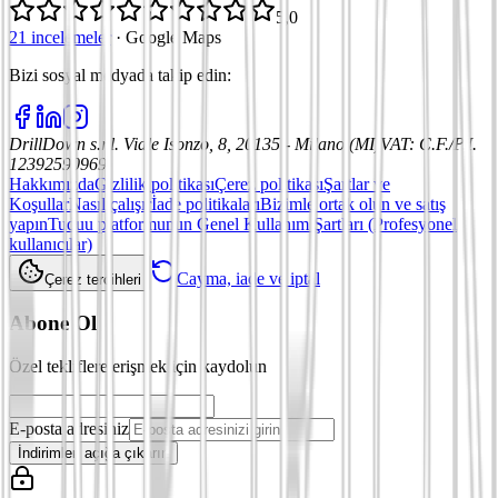
5,0
21 incelemeler
·
Google Maps
Bizi sosyal medyada takip edin
:
DrillDown s.r.l.
Viale Isonzo, 8, 20135 - Milano (MI)
VAT
:
C.F./P.I.
12392590969
Hakkımızda
Gizlilik politikası
Çerez politikası
Şartlar ve
Koşullar
Nasıl çalışır
İade politikaları
Bizimle ortak olun ve satış
yapın
Tuduu platformunun Genel Kullanım Şartları (Profesyonel
kullanıcılar)
Cayma, iade ve iptal
Çerez tercihleri
Abone Ol
Özel tekliflere erişmek için kaydolun
E-posta adresiniz
İndirimleri açığa çıkarın